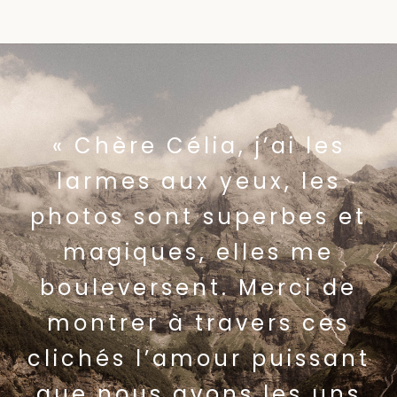
« Chère Célia, j’ai les
larmes aux yeux, les
photos sont superbes et
magiques, elles me
bouleversent. Merci de
montrer à travers ces
clichés l’amour puissant
que nous avons les uns